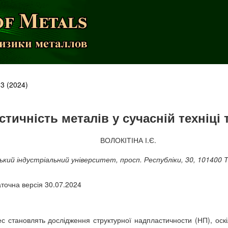
 3 (2024)
тичність металів у сучасній техніці т
ВОЛОКІТІНА І.Є.
ький індустріальний університет, просп. Республіки, 30, 101400
точна версія 30.07.2024
ес становлять дослідження структурної надпластичности (НП), оск