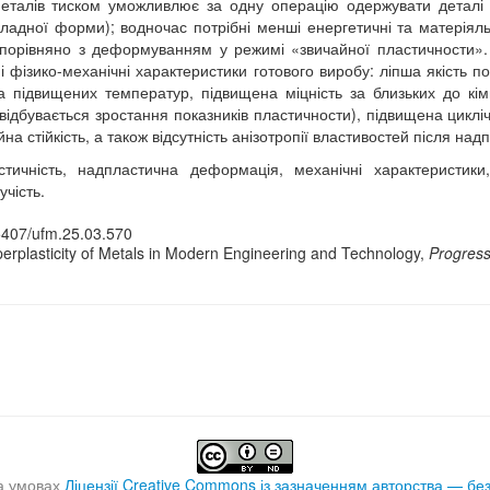
еталів тиском уможливлює за одну операцію одержувати деталі 
ладної форми); водночас потрібні менші енергетичні та матеріяль
 порівняно з деформуванням у режимі «звичайної пластичности»
і фізико-механічні характеристики готового виробу: ліпша якість п
а підвищених температур, підвищена міцність за близьких до кі
ідбувається зростання показників пластичности), підвищена циклічн
ійна стійкість, а також відсутність анізотропії властивостей після 
ичність, надпластична деформація, механічні характеристики, 
учість.
15407/ufm.25.03.570
uperplasticity of Metals in Modern Engineering and Technology,
Progress
а умовах
Ліцензії Creative Commons із зазначенням авторства — бе