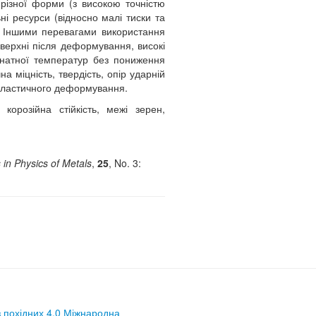
різної форми (з високою точністю
ні ресурси (відносно малі тиски та
. Іншими перевагами використання
оверхні після деформування, високі
мнатної температур без пониження
а міцність, твердість, опір ударній
надпластичного деформування.
корозійна стійкість, межі зерен,
 in Physics of Metals
,
25
, No. 3:
з похідних 4.0 Міжнародна