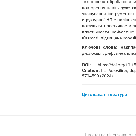
технологіях оброблення м
повторення навіть дуже ск
зношування інструментів)
структурної НП є поліпшен
показники пластичности з
пластичности (найчастіше в
в’язкості, підвищена короз
Ключові слова:
надпласт
дислокації, дифузійна плаз
DOI:
https://doi.org/10.
Citation:
I.E. Volokitina, S
570–599 (2024)
Цитована література
Цю статтю ліцензовано н