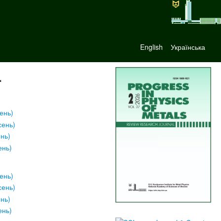
English
Українська
.
ень)
сень)
ень)
ень)
ень)
сень)
ень)
ень)