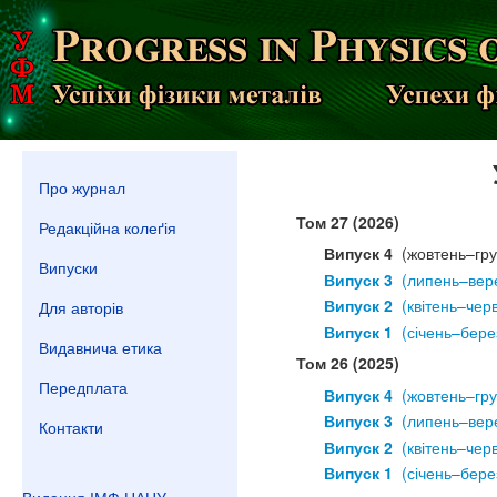
Про журнал
Том 27 (2026)
Редакційна колеґія
Випуск 4
  (жовтень–гр
Випуски
Випуск 3
  (липень–вер
Випуск 2
  (квітень–чер
Для авторів
Випуск 1
  (січень–бере
Видавнича етика
Том 26 (2025)
Передплата
Випуск 4
  (жовтень–гр
Випуск 3
  (липень–вер
Контакти
Випуск 2
  (квітень–чер
Випуск 1
  (січень–бере