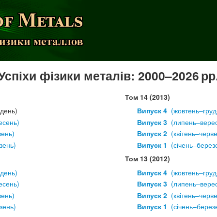
Успіхи фізики металів: 2000
–2026 рр
Том 14 (2013)
удень)
Випуск 4
  (жовтень–груд
есень)
Випуск 3
  (липень–вере
вень)
Випуск 2
  (квітень–черв
зень)
Випуск 1
  (січень–берез
Том 13 (2012)
удень)
Випуск 4
  (жовтень–груд
есень)
Випуск 3
  (липень–вере
вень)
Випуск 2
  (квітень–черв
зень)
Випуск 1
  (січень–берез