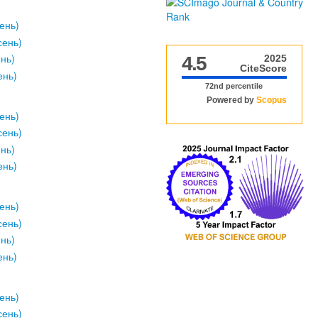
ень)
сень)
ень)
4.5
2025
CiteScore
ень)
72nd percentile
Powered by
Scopus
ень)
сень)
ень)
ень)
ень)
сень)
ень)
ень)
ень)
сень)