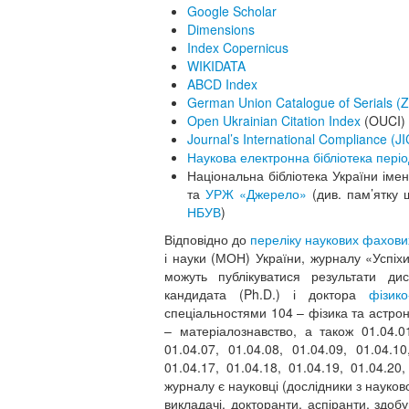
Google Scholar
Dimensions
Index Copernicus
WIKIDATA
ABCD Index
German Union Catalogue of Serials (
Open Ukrainian Citation Index
(OUCI)
Journal’s International Compliance (JI
Наукова електронна бібліотека пері
Національна бібліотека України імен
та
УРЖ «Джерело»
(див. пам’ятку 
НБУВ
)
Відповідно до
переліку наукових фахови
і науки (МОН) України, журналу «Успіх
можуть публікуватися результати дис
кандидата (Ph.D.) і доктора
фізик
спеціальностями 104 – фізика та астрон
– матеріалознавство, а також 01.04.01,
01.04.07, 01.04.08, 01.04.09, 01.04.10
01.04.17, 01.04.18, 01.04.19, 01.04.20
журналу є науковці (дослідники з науково
викладачі, докторанти, аспіранти, здобу