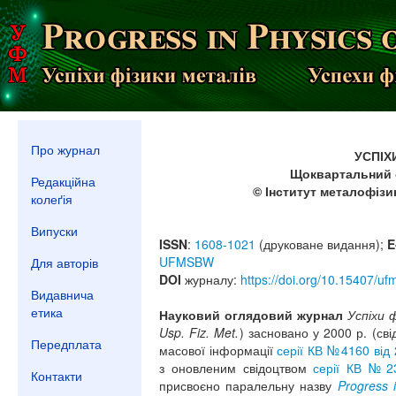
Про журнал
УСПІХ
Щоквартальний 
Редакційна
© Інститут металофізи
колеґія
Випуски
ISSN
:
1608-1021
(друковане видання);
E
UFMSBW
Для авторів
DOI
журналу:
https://doi.org/10.15407/uf
Видавнича
етика
Науковий оглядовий журнал
Успіхи 
Usp. Fiz. Met.
) засновано у 2000 р. (св
Передплата
масової інформації
серії КВ № 4160 від 
з оновленим свідоцтвом
серії КВ № 2
Контакти
присвоєно паралельну назву
Progress 