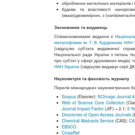
оброблення металічних матеріалів і 
будова та властивості нанорозм
(квази)двовимірних, з (напів)метал
Засновники та видавець
Співзасновниками видання є
Націонал
металофізики ім. Г. В. Курдюмова НАН 
(свідоцтво суб’єкта видавничої спр
Національної ради України з питань т
про суб’єкт у сфері друкованих медіа) т
НАН України
(свідоцтво видавця серії ДК
Наукометрія та фаховість журналу
Перелік міжнародних наукометричних ба
Scopus
(Elsevier):
SCImago Journal &
Web of Science Core Collection
(Clar
Journal Impact Factor
(JIF) = 2.1;
5 Y
Directories of Open Access Journals
(
Chemical Abstracts Service
(CAS):
CA
EBSCO
CrossRef