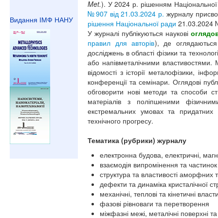
Met.
). У 2024 р. рішенням Національної
№ 907 від 21.03.2024 р.
журналу присвоє
Видання ІМФ НАНУ
рішення Національної ради
21.03.2024 
У журналі публікуються наукові
оглядов
правил для авторів
), де оглядаються
досліджень в області фізики та технологі
або напівметалічними властивостями. М
відомості з історії металофізики, інфо
конференції та семінари. Оглядові публ
обговорити нові методи та способи с
матеріалів з поліпшеними фізичним
екстремальних умовах та придатних з
технічного прогресу.
Тематика (рубрики) журналу
електронна будова, електричні, магне
взаємодія випромінення та частинок
структура та властивості аморфних ті
дефекти та динаміка кристалічної ст
механічні, теплові та кінетичні власт
фазові рівноваги та перетворення
міжфазні межі, металічні поверхні та