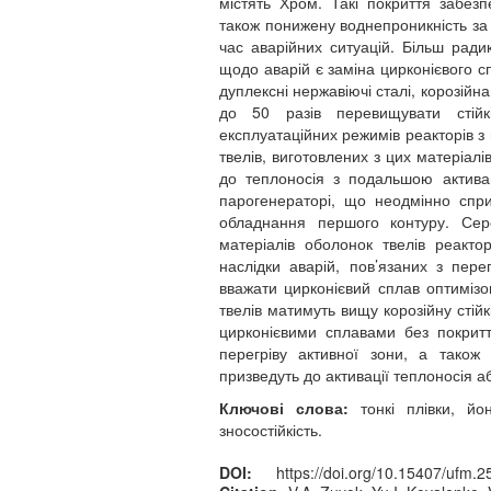
містять Хром. Такі покриття забезпе
також понижену воднепроникність за
час аварійних ситуацій. Більш ради
щодо аварій є заміна цирконієвого с
дуплексні нержавіючі сталі, корозійна
до 50 разів перевищувати стійк
експлуатаційних режимів реакторів 
твелів, виготовлених з цих матеріалі
до теплоносія з подальшою активац
парогенераторі, що неодмінно спр
обладнання першого контуру. Сер
матеріалів оболонок твелів реакт
наслідки аварій, пов’язаних з пер
вважати цирконієвий сплав оптимізо
твелів матимуть вищу корозійну стійк
цирконієвими сплавами без покритті
перегріву активної зони, а також
призведуть до активації теплоносія а
Ключові слова:
тонкі плівки, йо
зносостійкість.
DOI:
https://doi.org/10.15407/ufm.2