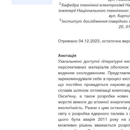
2
Кафедра технічної електрохімії Н
2
інженерії Національного технічног
вул. Кирпи
3
Інститут дослідження твердого т
3
20, 0
Отримано 04.12.2023, остаточна верс
Анотація
Узагальнено доступні літературні екс
перспективних матеріалів оболонок
водяним охолодженням. Представлено
зарекомендували себе в процесі експ
що постійно провадяться науково-д
сплавів шляхом оптимізації композиці
Оксиґену, а також розробки нових
жорсткі вимоги до атомної енергетик
екологічність. Разом з цим останнім 
світу є розробка ядерного палива з
цього була аварія 2011 року на а
можливих рішень вважається розроб