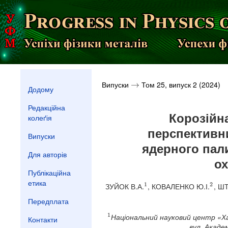
Випуски
Том 25, випуск 2 (2024)
→
→
Додому
Редакційна
Корозійна
колеґія
перспективн
Випуски
ядерного пал
Для авторів
о
Публікаційна
етика
1
2
ЗУЙОК В.А.
, КОВАЛЕНКО Ю.І.
, Ш
1
2
Передплата
1
Національний науковий центр «Ха
1
Контакти
вул. Академ